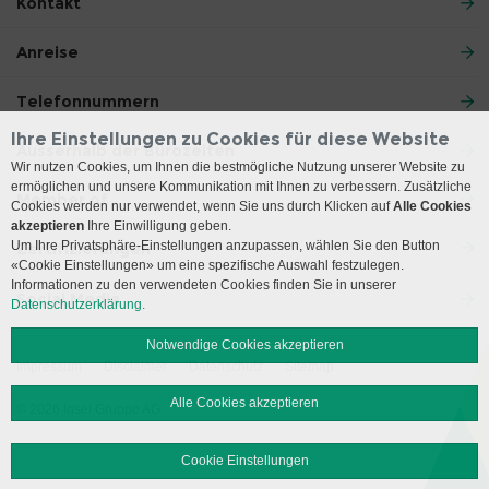
Kontakt
Anreise
Telefonnummern
Ihre Einstellungen zu Cookies für diese Website
Ausserhalb der Bürozeiten
Wir nutzen Cookies, um Ihnen die bestmögliche Nutzung unserer Website zu
ermöglichen und unsere Kommunikation mit Ihnen zu verbessern. Zusätzliche
Member of
Cookies werden nur verwendet, wenn Sie uns durch Klicken auf
Alle Cookies
akzeptieren
Ihre Einwilligung geben.
Um Ihre Privatsphäre-Einstellungen anzupassen, wählen Sie den Button
Zertifizierungen
«Cookie Einstellungen» um eine spezifische Auswahl festzulegen.
Informationen zu den verwendeten Cookies finden Sie in unserer
Social Media
Datenschutzerklärung.
Notwendige Cookies akzeptieren
Impressum
Disclaimer
Datenschutz
Sitemap
Alle Cookies akzeptieren
© 2026 Insel Gruppe AG
Cookie Einstellungen