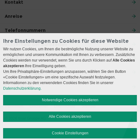
Kontakt
Anreise
Telefonnummern
Ihre Einstellungen zu Cookies für diese Website
Ausserhalb der Bürozeiten
Wir nutzen Cookies, um Ihnen die bestmögliche Nutzung unserer Website zu
ermöglichen und unsere Kommunikation mit Ihnen zu verbessern. Zusätzliche
Member of
Cookies werden nur verwendet, wenn Sie uns durch Klicken auf
Alle Cookies
akzeptieren
Ihre Einwilligung geben.
Um Ihre Privatsphäre-Einstellungen anzupassen, wählen Sie den Button
Zertifizierungen
«Cookie Einstellungen» um eine spezifische Auswahl festzulegen.
Informationen zu den verwendeten Cookies finden Sie in unserer
Social Media
Datenschutzerklärung.
Notwendige Cookies akzeptieren
Impressum
Disclaimer
Datenschutz
Sitemap
Alle Cookies akzeptieren
© 2026 Insel Gruppe AG
Cookie Einstellungen