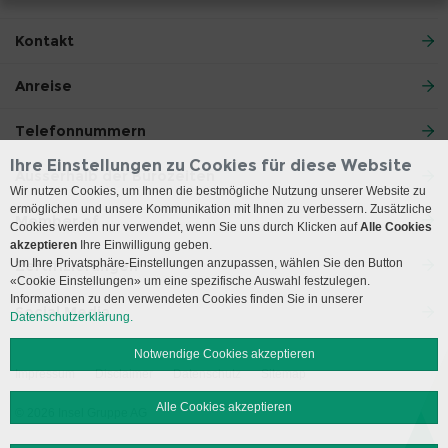
Kontakt
Anreise
Telefonnummern
Ihre Einstellungen zu Cookies für diese Website
Ausserhalb der Bürozeiten
Wir nutzen Cookies, um Ihnen die bestmögliche Nutzung unserer Website zu
ermöglichen und unsere Kommunikation mit Ihnen zu verbessern. Zusätzliche
Member of
Cookies werden nur verwendet, wenn Sie uns durch Klicken auf
Alle Cookies
akzeptieren
Ihre Einwilligung geben.
Um Ihre Privatsphäre-Einstellungen anzupassen, wählen Sie den Button
Zertifizierungen
«Cookie Einstellungen» um eine spezifische Auswahl festzulegen.
Informationen zu den verwendeten Cookies finden Sie in unserer
Social Media
Datenschutzerklärung.
Notwendige Cookies akzeptieren
Impressum
Disclaimer
Datenschutz
Sitemap
Alle Cookies akzeptieren
© 2026 Insel Gruppe AG