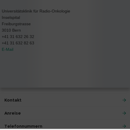
Universitätsklinik für Radio-Onkologie
Inselspital
Freiburgstrasse
3010 Bern
+41 31 632 26 32
+41 31 632 82 63
E-Mail
Kontakt
Anreise
Telefonnummern