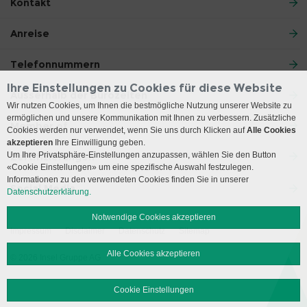
Kontakt
Anreise
Telefonnummern
Ihre Einstellungen zu Cookies für diese Website
Ausserhalb der Bürozeiten
Wir nutzen Cookies, um Ihnen die bestmögliche Nutzung unserer Website zu
ermöglichen und unsere Kommunikation mit Ihnen zu verbessern. Zusätzliche
Member of
Cookies werden nur verwendet, wenn Sie uns durch Klicken auf
Alle Cookies
akzeptieren
Ihre Einwilligung geben.
Um Ihre Privatsphäre-Einstellungen anzupassen, wählen Sie den Button
Zertifizierungen
«Cookie Einstellungen» um eine spezifische Auswahl festzulegen.
Informationen zu den verwendeten Cookies finden Sie in unserer
Social Media
Datenschutzerklärung.
Notwendige Cookies akzeptieren
Impressum
Disclaimer
Datenschutz
Sitemap
Alle Cookies akzeptieren
© 2026 Insel Gruppe AG
Cookie Einstellungen