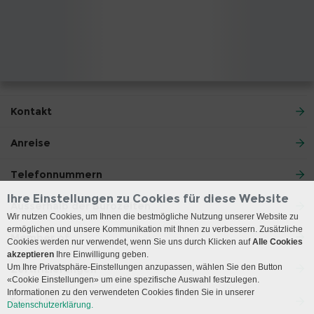
Kontakt
Anreise
Telefonnummern
Ihre Einstellungen zu Cookies für diese Website
Ausserhalb der Bürozeiten
Wir nutzen Cookies, um Ihnen die bestmögliche Nutzung unserer Website zu
ermöglichen und unsere Kommunikation mit Ihnen zu verbessern. Zusätzliche
Member of
Cookies werden nur verwendet, wenn Sie uns durch Klicken auf
Alle Cookies
akzeptieren
Ihre Einwilligung geben.
Um Ihre Privatsphäre-Einstellungen anzupassen, wählen Sie den Button
Zertifizierungen
«Cookie Einstellungen» um eine spezifische Auswahl festzulegen.
Informationen zu den verwendeten Cookies finden Sie in unserer
Social Media
Datenschutzerklärung.