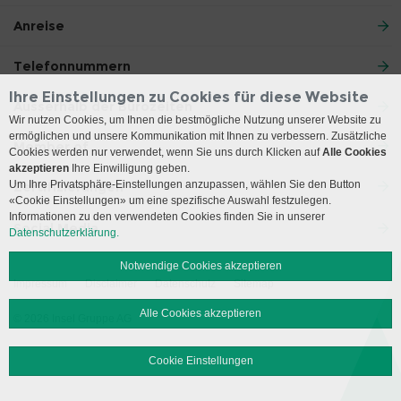
Anreise
Telefonnummern
Ihre Einstellungen zu Cookies für diese Website
Ausserhalb der Bürozeiten
Wir nutzen Cookies, um Ihnen die bestmögliche Nutzung unserer Website zu
ermöglichen und unsere Kommunikation mit Ihnen zu verbessern. Zusätzliche
Member of
Cookies werden nur verwendet, wenn Sie uns durch Klicken auf
Alle Cookies
akzeptieren
Ihre Einwilligung geben.
Um Ihre Privatsphäre-Einstellungen anzupassen, wählen Sie den Button
Zertifizierungen
«Cookie Einstellungen» um eine spezifische Auswahl festzulegen.
Informationen zu den verwendeten Cookies finden Sie in unserer
Social Media
Datenschutzerklärung.
Notwendige Cookies akzeptieren
Impressum
Disclaimer
Datenschutz
Sitemap
Alle Cookies akzeptieren
© 2026 Insel Gruppe AG
Cookie Einstellungen