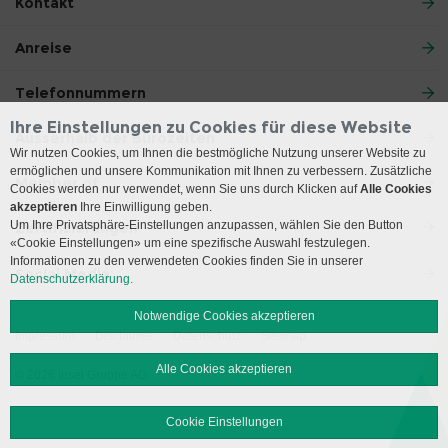
Kontakt
Anreise
Telefonnummern
Ihre Einstellungen zu Cookies für diese Website
Ausserhalb der Bürozeiten
Wir nutzen Cookies, um Ihnen die bestmögliche Nutzung unserer Website zu
ermöglichen und unsere Kommunikation mit Ihnen zu verbessern. Zusätzliche
Member of
Cookies werden nur verwendet, wenn Sie uns durch Klicken auf
Alle Cookies
akzeptieren
Ihre Einwilligung geben.
Um Ihre Privatsphäre-Einstellungen anzupassen, wählen Sie den Button
Zertifizierungen
«Cookie Einstellungen» um eine spezifische Auswahl festzulegen.
Informationen zu den verwendeten Cookies finden Sie in unserer
Social Media
Datenschutzerklärung.
Notwendige Cookies akzeptieren
Impressum
Disclaimer
Datenschutz
Sitemap
Alle Cookies akzeptieren
© 2026 Insel Gruppe AG
Cookie Einstellungen