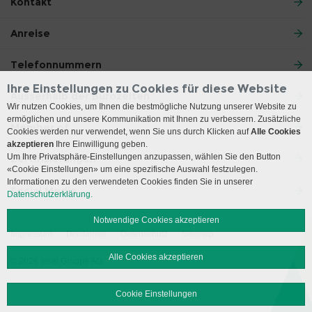
Kontakt
Anreise
Telefonnummern
Ihre Einstellungen zu Cookies für diese Website
Ausserhalb der Bürozeiten
Wir nutzen Cookies, um Ihnen die bestmögliche Nutzung unserer Website zu
ermöglichen und unsere Kommunikation mit Ihnen zu verbessern. Zusätzliche
Member of
Cookies werden nur verwendet, wenn Sie uns durch Klicken auf
Alle Cookies
akzeptieren
Ihre Einwilligung geben.
Um Ihre Privatsphäre-Einstellungen anzupassen, wählen Sie den Button
Zertifizierungen
«Cookie Einstellungen» um eine spezifische Auswahl festzulegen.
Informationen zu den verwendeten Cookies finden Sie in unserer
Social Media
Datenschutzerklärung.
Notwendige Cookies akzeptieren
Impressum
Disclaimer
Datenschutz
Sitemap
Alle Cookies akzeptieren
© 2026 Insel Gruppe AG
Cookie Einstellungen