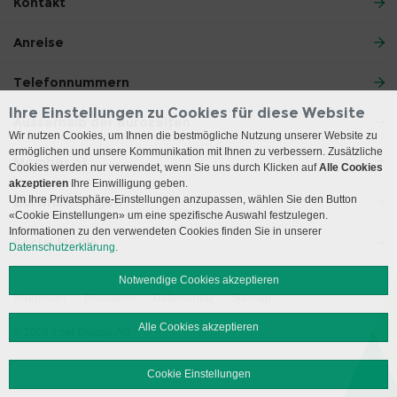
Kontakt
Anreise
Telefonnummern
Ihre Einstellungen zu Cookies für diese Website
Ausserhalb der Bürozeiten
Wir nutzen Cookies, um Ihnen die bestmögliche Nutzung unserer Website zu
ermöglichen und unsere Kommunikation mit Ihnen zu verbessern. Zusätzliche
Member of
Cookies werden nur verwendet, wenn Sie uns durch Klicken auf
Alle Cookies
akzeptieren
Ihre Einwilligung geben.
Um Ihre Privatsphäre-Einstellungen anzupassen, wählen Sie den Button
Zertifizierungen
«Cookie Einstellungen» um eine spezifische Auswahl festzulegen.
Informationen zu den verwendeten Cookies finden Sie in unserer
Social Media
Datenschutzerklärung.
Notwendige Cookies akzeptieren
Impressum
Disclaimer
Datenschutz
Sitemap
Alle Cookies akzeptieren
© 2026 Insel Gruppe AG
Cookie Einstellungen