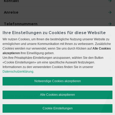
Kontakt
Anreise
Telefonnummern
Ihre Einstellungen zu Cookies für diese Website
Ausserhalb der Bürozeiten
Wir nutzen Cookies, um Ihnen die bestmögliche Nutzung unserer Website zu
ermöglichen und unsere Kommunikation mit Ihnen zu verbessern. Zusätzliche
Member of
Cookies werden nur verwendet, wenn Sie uns durch Klicken auf
Alle Cookies
akzeptieren
Ihre Einwilligung geben.
Um Ihre Privatsphäre-Einstellungen anzupassen, wählen Sie den Button
Zertifizierungen
«Cookie Einstellungen» um eine spezifische Auswahl festzulegen.
Informationen zu den verwendeten Cookies finden Sie in unserer
Social Media
Datenschutzerklärung.
Notwendige Cookies akzeptieren
Impressum
Disclaimer
Datenschutz
Sitemap
Alle Cookies akzeptieren
© 2026 Insel Gruppe AG
Cookie Einstellungen