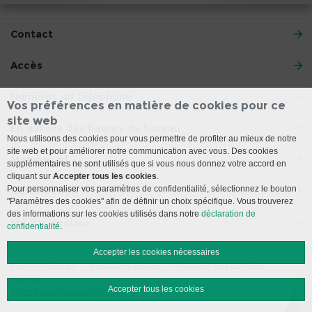
Contact
Accès
Numéros de téléphone
Vos préférences en matière de cookies pour ce
site web
En dehors des heures de bureau
Nous utilisons des cookies pour vous permettre de profiter au mieux de notre
site web et pour améliorer notre communication avec vous. Des cookies
Member of
supplémentaires ne sont utilisés que si vous nous donnez votre accord en
cliquant sur
Accepter tous les cookies
.
Pour personnaliser vos paramètres de confidentialité, sélectionnez le bouton
Certification
"Paramètres des cookies" afin de définir un choix spécifique. Vous trouverez
des informations sur les cookies utilisés dans notre
déclaration de
Médias sociaux
confidentialité
.
Accepter les cookies nécessaires
Mentions légales
Indications légales
Protection des données
Sitemap
Accepter tous les cookies
© 2026 Insel Gruppe AG