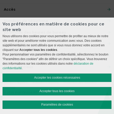
Accès
Numéros de téléphone
Vos préférences en matière de cookies pour ce
site web
En dehors des heures de bureau
Nous utilisons des cookies pour vous permettre de profiter au mieux de notre
site web et pour améliorer notre communication avec vous. Des cookies
Member of
supplémentaires ne sont utilisés que si vous nous donnez votre accord en
cliquant sur
Accepter tous les cookies
.
Pour personnaliser vos paramètres de confidentialité, sélectionnez le bouton
Certification
"Paramètres des cookies" afin de définir un choix spécifique. Vous trouverez
des informations sur les cookies utilisés dans notre
déclaration de
Médias sociaux
confidentialité
.
Accepter les cookies nécessaires
Mentions légales
Indications légales
Protection des données
Sitemap
Accepter tous les cookies
© 2026 Insel Gruppe AG
Paramètres de cookies